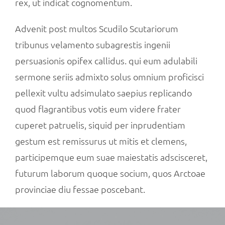
rex, ut indicat cognomentum.
Advenit post multos Scudilo Scutariorum
tribunus velamento subagrestis ingenii
persuasionis opifex callidus. qui eum adulabili
sermone seriis admixto solus omnium proficisci
pellexit vultu adsimulato saepius replicando
quod flagrantibus votis eum videre frater
cuperet patruelis, siquid per inprudentiam
gestum est remissurus ut mitis et clemens,
participemque eum suae maiestatis adscisceret,
futurum laborum quoque socium, quos Arctoae
provinciae diu fessae poscebant.