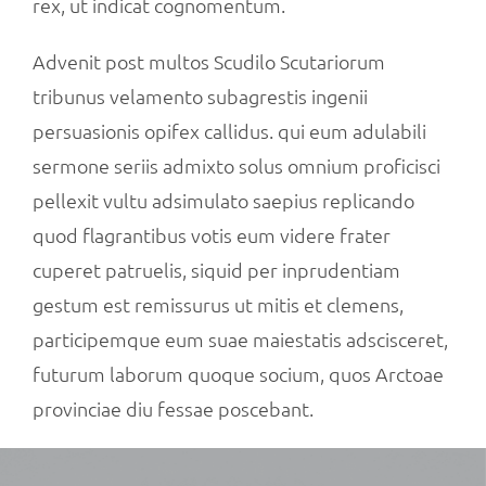
rex, ut indicat cognomentum.
Advenit post multos Scudilo Scutariorum
tribunus velamento subagrestis ingenii
persuasionis opifex callidus. qui eum adulabili
sermone seriis admixto solus omnium proficisci
pellexit vultu adsimulato saepius replicando
quod flagrantibus votis eum videre frater
cuperet patruelis, siquid per inprudentiam
gestum est remissurus ut mitis et clemens,
participemque eum suae maiestatis adscisceret,
futurum laborum quoque socium, quos Arctoae
provinciae diu fessae poscebant.